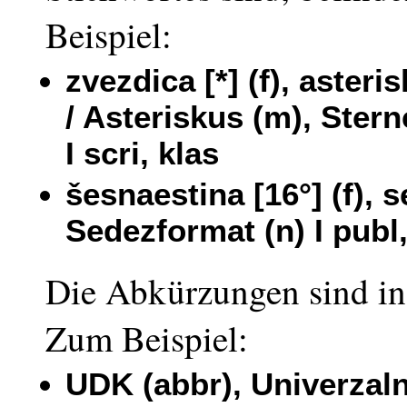
Beispiel:
zvezdica [*] (f), asteris
/ Asteriskus (m), Stern
I scri, klas
šesnaestina [16°] (f), 
Sedezformat (n) I publ,
Die Abkürzungen sind in 
Zum Beispiel:
UDK (abbr), Univerzalna