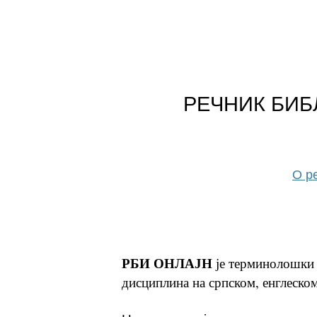
РЕЧНИК БИБ
О р
РБИ ОНЛАЈН
је терминолошки 
дисциплина на српском, енглеском