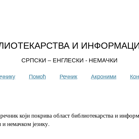
ЛИОТЕКАРСТВА И ИНФОРМАЦ
СРПСКИ – ЕНГЛЕСКИ - НЕМАЧКИ
ечнику
Помоћ
Речник
Акроними
Кон
речник који покрива област библиотекарства и инфор
 и немачком језику.