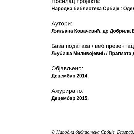
Носилац пројекта:
Народна библиотека Србије : Од
Аутори:
Љиљана Ковачевић, др Добрила 
База података / веб презентац
Љубиша Миливојевић / Прагмата д
Објављено:
Децембар 2014.
Ажурирано:
Децембар 2015.
© Народна библиотека Србије, Београд,