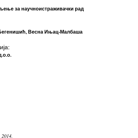
ељење за научноистраживачки рад
Бегенишић, Весна Ињац-Малбаша
ија:
.о.о.
 2014.