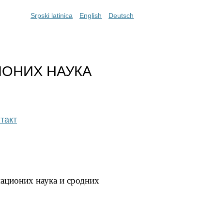
Srpski latinica
English
Deutsch
ИОНИХ НАУКА
такт
мационих наука и сродних